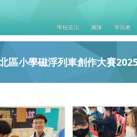
學校資訊
團隊
學與教
北區小學磁浮列車創作大賽202