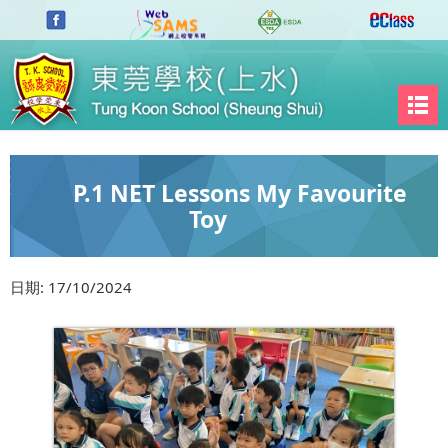
P.1 NET Lessons My Favourite
Toy
日期:
17/10/2024